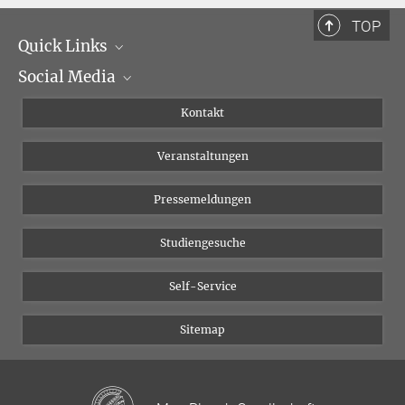
TOP
Quick Links
Social Media
Institutsleitung
Institutsflyer
Instagram
Kontakt
Chancengleichheit
Bluesky
Veranstaltungen
YouTube
Pressemeldungen
Studiengesuche
Self-Service
Sitemap