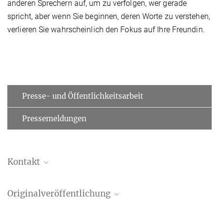
anderen Sprechern auf, um zu verfolgen, wer gerade
spricht, aber wenn Sie beginnen, deren Worte zu verstehen,
verlieren Sie wahrscheinlich den Fokus auf Ihre Freundin.
Presse- und Öffentlichkeitsarbeit
Pressemeldungen
Kontakt
Alice Vivien Barchet
Originalveröffentlichung
Doctoral researcher
barchet@...
Alice Vivien Barchet, Andrea Bruera, Jasmin Wend, Johanna M.
Max-Planck-Institut für Kognitions- und Neurowissenschaften,