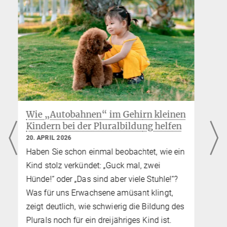
schroen@...
Max-Planck-Institut für Kognitions- und Neurowissenschaften,
Leipzig
Bettina Hennebach
Pressereferentin
hennebach@...
Max-Planck-Institut für Kognitions- und Neurowissenschaften,
Leipzig
n
Wenn der Zyklus die Stresshormone
verändert:
Erkenntnisse zu depressiver
Stimmung vor der Periode
n
2. FEBRUAR 2026
Depressive Stimmung, schnell wütend
werden, Schlafprobleme, Angstzustände,
neben sich stehen und den Alltag kaum
s
mehr bewältigen können – all das kennen