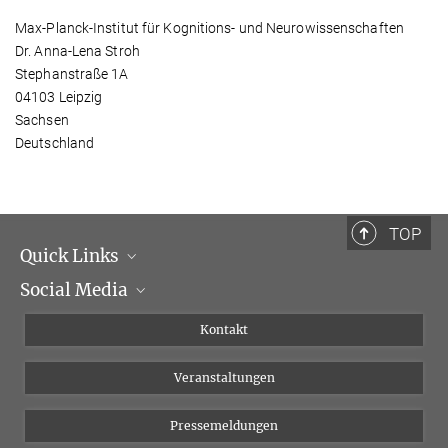
Max-Planck-Institut für Kognitions- und Neurowissenschaften
Dr. Anna-Lena Stroh
Stephanstraße 1A
04103 Leipzig
Sachsen
Deutschland
TOP
Quick Links
Social Media
Institutsleitung
Institutsflyer
Instagram
Kontakt
Chancengleichheit
Bluesky
Veranstaltungen
YouTube
Pressemeldungen