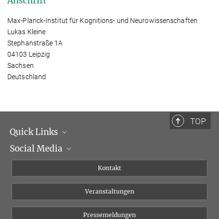
Anschrift
Max-Planck-Institut für Kognitions- und Neurowissenschaften
Lukas Kleine
Stephanstraße 1A
04103 Leipzig
Sachsen
Deutschland
TOP
Quick Links
Social Media
Institutsleitung
Institutsflyer
Instagram
Kontakt
Chancengleichheit
Bluesky
Veranstaltungen
YouTube
Pressemeldungen