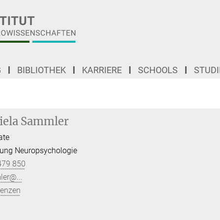
G
BIBLIOTHEK
KARRIERE
SCHOOLS
STUD
iela Sammler
ate
lung Neuropsychologie
479 850
ler@...
renzen