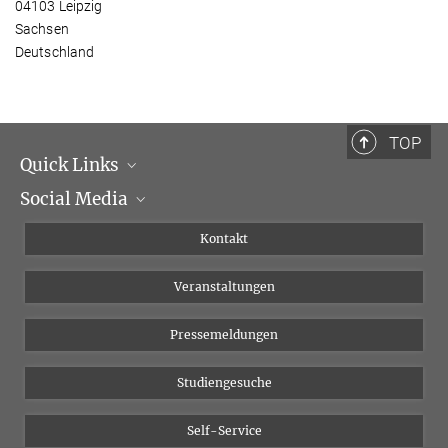
04103 Leipzig
Sachsen
Deutschland
TOP
Quick Links
Social Media
Institutsleitung
Institutsflyer
Instagram
Kontakt
Chancengleichheit
Bluesky
Veranstaltungen
YouTube
Pressemeldungen
Studiengesuche
Self-Service