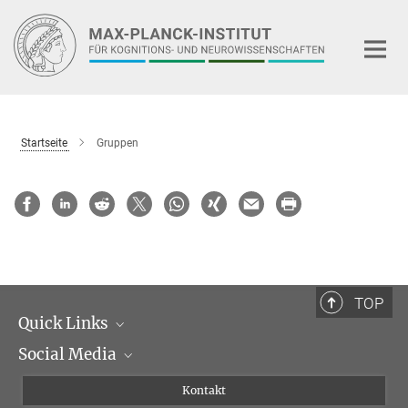
Hauptinhalt
Startseite
Gruppen
TOP
Quick Links
Social Media
Institutsleitung
Institutsflyer
Instagram
Kontakt