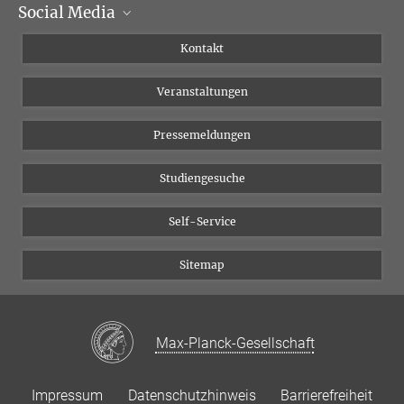
Social Media
Institutsleitung
Institutsflyer
Instagram
Kontakt
Chancengleichheit
Bluesky
Veranstaltungen
YouTube
Pressemeldungen
Studiengesuche
Self-Service
Sitemap
Max-Planck-Gesellschaft
Impressum
Datenschutzhinweis
Barrierefreiheit