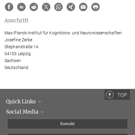
Anschrift
Max-Planck-Institut für Kognitions- und Neurowissenschaften
Josefine Zerbe
Stephanstraße 1A
04103 Leipzig
Sachsen
Deutschland
TOP
Quick Links
Social Media
Institutsleitung
Institutsflyer
Instagram
Kontakt
Chancengleichheit
Bluesky