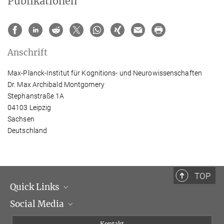
Publikationen
Anschrift
Max-Planck-Institut für Kognitions- und Neurowissenschaften
Dr. Max Archibald Montgomery
Stephanstraße 1A
04103 Leipzig
Sachsen
Deutschland
TOP
Quick Links
Social Media
Institutsleitung
Institutsflyer
Instagram
Kontakt