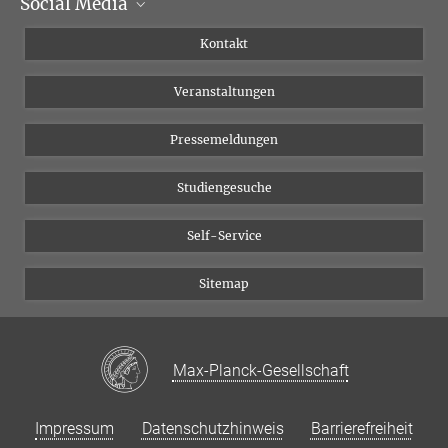
Social Media
Institutsleitung
Institutsflyer
Instagram
Kontakt
Chancengleichheit
Bluesky
Veranstaltungen
YouTube
Pressemeldungen
Studiengesuche
Self-Service
Sitemap
Max-Planck-Gesellschaft
Impressum
Datenschutzhinweis
Barrierefreiheit