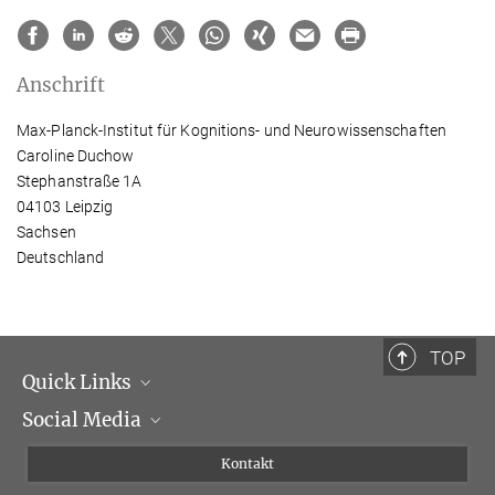
Anschrift
Max-Planck-Institut für Kognitions- und Neurowissenschaften
Caroline Duchow
Stephanstraße 1A
04103 Leipzig
Sachsen
Deutschland
TOP
Quick Links
Social Media
Institutsleitung
Institutsflyer
Instagram
Kontakt
Chancengleichheit
Bluesky