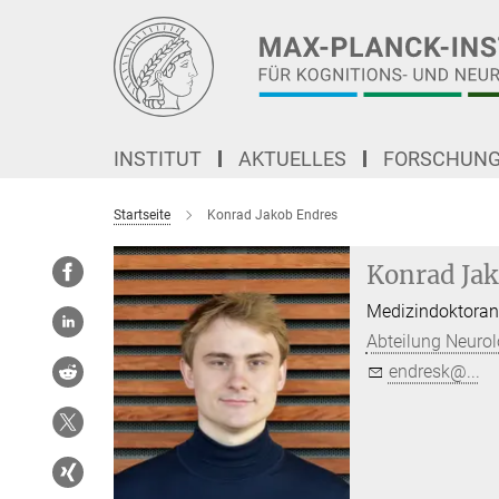
Hauptinhalt
INSTITUT
AKTUELLES
FORSCHUN
Startseite
Konrad Jakob Endres
Konrad Jak
Medizindoktorand
Abteilung Neurol
endresk@...