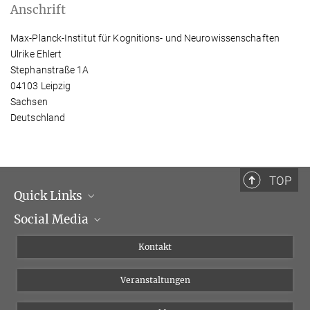
Anschrift
Max-Planck-Institut für Kognitions- und Neurowissenschaften
Ulrike Ehlert
Stephanstraße 1A
04103 Leipzig
Sachsen
Deutschland
TOP
Quick Links
Social Media
Institutsleitung
Institutsflyer
Instagram
Kontakt
Chancengleichheit
Bluesky
Veranstaltungen
YouTube