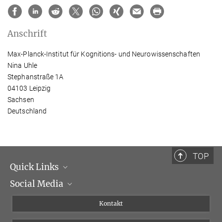
Anschrift
Max-Planck-Institut für Kognitions- und Neurowissenschaften
Nina Uhle
Stephanstraße 1A
04103 Leipzig
Sachsen
Deutschland
TOP
Quick Links
Social Media
Institutsleitung
Institutsflyer
Instagram
Kontakt
Chancengleichheit
Bluesky