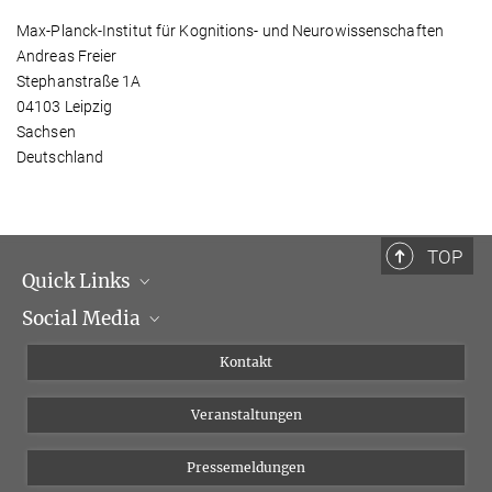
Max-Planck-Institut für Kognitions- und Neurowissenschaften
Andreas Freier
Stephanstraße 1A
04103 Leipzig
Sachsen
Deutschland
TOP
Quick Links
Social Media
Institutsleitung
Institutsflyer
Instagram
Kontakt
Chancengleichheit
Bluesky
Veranstaltungen
YouTube
Pressemeldungen