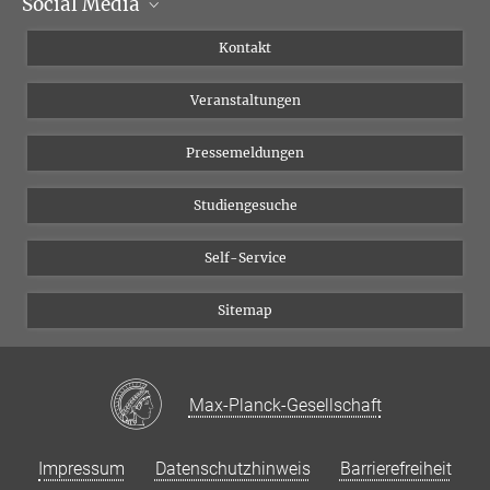
Social Media
Institutsleitung
Institutsflyer
Instagram
Kontakt
Chancengleichheit
Bluesky
Veranstaltungen
YouTube
Pressemeldungen
Studiengesuche
Self-Service
Sitemap
Max-Planck-Gesellschaft
Impressum
Datenschutzhinweis
Barrierefreiheit