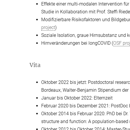
Effekte einer multi-modalen Intervention fü
Studie in Kollaboration mit Prof. Steffi Riede
Modifizierbare Risikofaktoren und Bildgebu
project
)
Soziale Isolation, graue Hirnsubstanz und k
H
irnveränderungen bei longCOVID (
OSF proj
Vita
Oktober 2022 bis jetzt: Postdoctoral resear
Bordeaux, Walter-Benjamin Stipendium der
Januar bis Oktober 2022: Elternzeit
Februar 2020 bis Dezember 2021: PostDoc b
Oktober 2014 bis Februar 2020: PhD bei Dr. V
structure and function: A population-base
Oktober 2012 bis Oktober 2014: Master-Stu