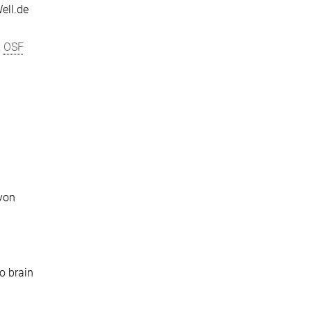
ell.de
,
OSF
 von
o brain