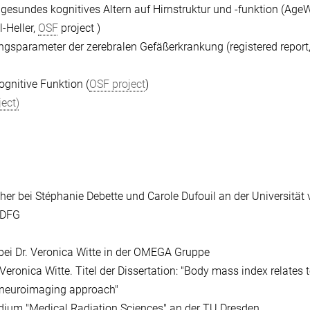
r gesundes kognitives Altern auf Hirnstruktur und -funktion (AgeW
l-Heller,
OSF
project )
ngsparameter der zerebralen Gefäßerkrankung (registered report
ognitive Funktion (
OSF project
)
ect)
cher bei Stéphanie Debette und Carole Dufouil an der Universität
 DFG
ei Dr. Veronica Witte in der OMEGA Gruppe
eronica Witte. Titel der Dissertation: "Body mass index relates t
d neuroimaging approach"
dium "Medical Radiation Sciences" an der TU Dresden