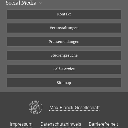
Social Media
Institutsleitung
Institutsflyer
Instagram
Kontakt
Chancengleichheit
Bluesky
Veranstaltungen
YouTube
Pressemeldungen
Studiengesuche
Self-Service
Sitemap
Max-Planck-Gesellschaft
Impressum
Datenschutzhinweis
Barrierefreiheit