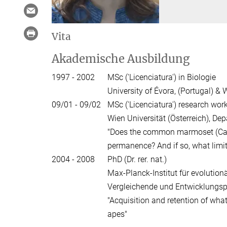
Vita
Akademische Ausbildung
1997 - 2002
MSc ('Licenciatura') in Biologie
University of Évora, (Portugal) & 
09/01 - 09/02
MSc ('Licenciatura') research wor
Wien Universität (Österreich), De
"Does the common marmoset (Call
permanence? And if so, what limit
2004 - 2008
PhD (Dr. rer. nat.)
Max-Planck-Institut für evolution
Vergleichende und Entwicklungsp
"Acquisition and retention of what
apes"