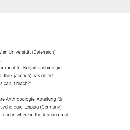
Wien Universität (Österreich)
k
partment für Kognitionsbiologie
ithrix jacchus) has object
s can it reach?"
äre Anthropologie, Abteilung für
sychologie, Leipzig (Germany)
 food is where in the African great