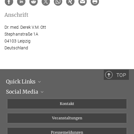
Anschrift
Dr. med. Derek V.M. Ott
Stephanstraße 1A
04103 Leipzig
Deutschland
TOP
Quick Links
Social Media
Institutsleitung
Institutsflyer
Instagram
Kontakt
Chancengleichheit
Bluesky
Veranstaltungen
YouTube
Pressemeldungen