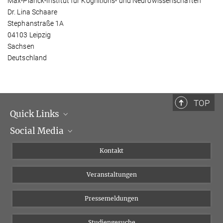
Max-Planck-Institut für Kognitions- und Neurowissenschaften
Dr. Lina Schaare
Stephanstraße 1A
04103 Leipzig
Sachsen
Deutschland
TOP
Quick Links
Social Media
Institutsleitung
Institutsflyer
Instagram
Kontakt
Chancengleichheit
Bluesky
Veranstaltungen
YouTube
Pressemeldungen
Studiengesuche