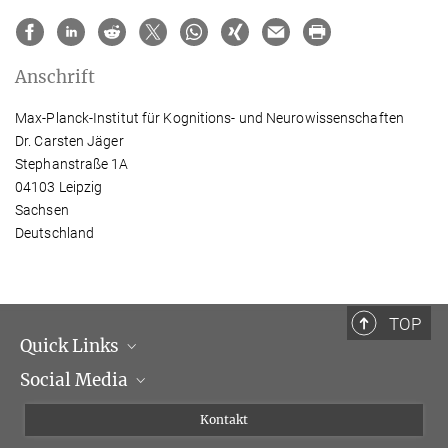
Anschrift
Max-Planck-Institut für Kognitions- und Neurowissenschaften
Dr. Carsten Jäger
Stephanstraße 1A
04103 Leipzig
Sachsen
Deutschland
TOP
Quick Links
Social Media
Institutsleitung
Institutsflyer
Instagram
Kontakt
Chancengleichheit
Bluesky