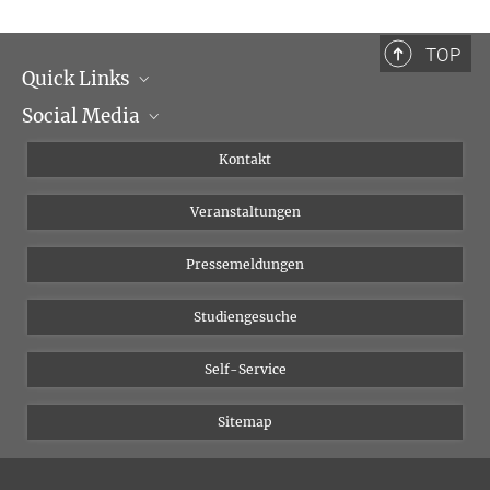
TOP
Quick Links
Social Media
Institutsleitung
Institutsflyer
Instagram
Kontakt
Chancengleichheit
Bluesky
Veranstaltungen
YouTube
Pressemeldungen
Studiengesuche
Self-Service
Sitemap