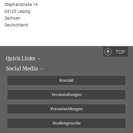
Stephanstraße 1A
04103 Leipzig
Sachsen
Deutschland
TOP
Quick Links
Social Media
Institutsleitung
Institutsflyer
Instagram
Kontakt
Chancengleichheit
Bluesky
Veranstaltungen
YouTube
Pressemeldungen
Studiengesuche