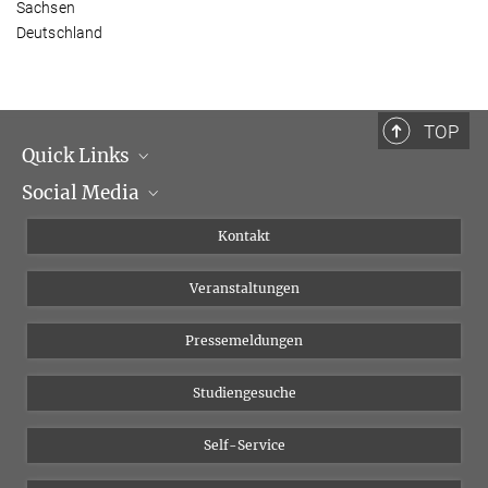
Sachsen
Deutschland
TOP
Quick Links
Social Media
Institutsleitung
Institutsflyer
Instagram
Kontakt
Chancengleichheit
Bluesky
Veranstaltungen
YouTube
Pressemeldungen
Studiengesuche
Self-Service