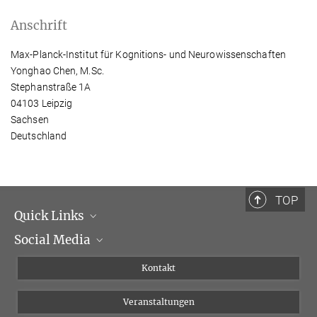
Anschrift
Max-Planck-Institut für Kognitions- und Neurowissenschaften
Yonghao Chen, M.Sc.
Stephanstraße 1A
04103 Leipzig
Sachsen
Deutschland
TOP
Quick Links
Social Media
Institutsleitung
Institutsflyer
Instagram
Kontakt
Chancengleichheit
Bluesky
Veranstaltungen
YouTube