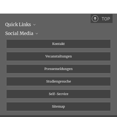
TOP
Quick Links
Social Media
Institutsleitung
Institutsflyer
Instagram
Kontakt
Chancengleichheit
Bluesky
Veranstaltungen
YouTube
Pressemeldungen
Studiengesuche
Self-Service
Sitemap