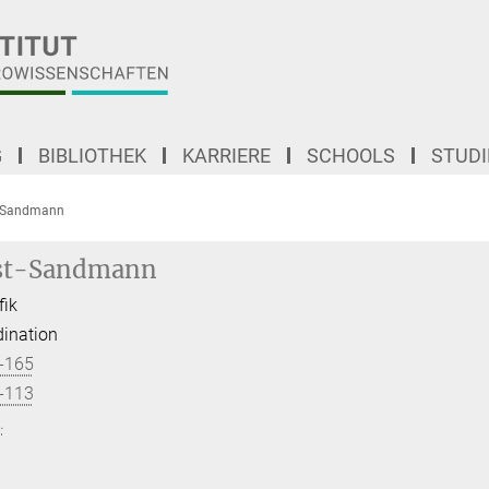
G
BIBLIOTHEK
KARRIERE
SCHOOLS
STUD
t-Sandmann
st-Sandmann
fik
ination
-165
-113
.