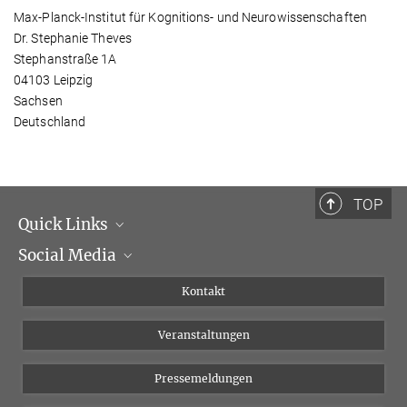
Max-Planck-Institut für Kognitions- und Neurowissenschaften
Dr. Stephanie Theves
Stephanstraße 1A
04103 Leipzig
Sachsen
Deutschland
TOP
Quick Links
Social Media
Institutsleitung
Institutsflyer
Instagram
Kontakt
Chancengleichheit
Bluesky
Veranstaltungen
YouTube
Pressemeldungen