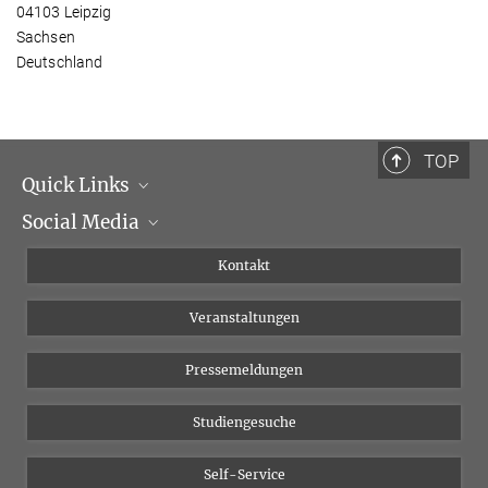
04103 Leipzig
Sachsen
Deutschland
TOP
Quick Links
Social Media
Institutsleitung
Institutsflyer
Instagram
Kontakt
Chancengleichheit
Bluesky
Veranstaltungen
YouTube
Pressemeldungen
Studiengesuche
Self-Service