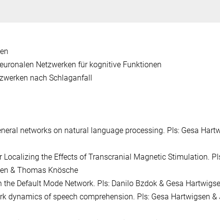
nen
neuronalen Netzwerken für kognitive Funktionen
tzwerken nach Schlaganfall
neral networks on natural language processing. PIs: Gesa Hart
Localizing the Effects of Transcranial Magnetic Stimulation. PI
sen & Thomas Knösche
n the Default Mode Network. PIs: Danilo Bzdok & Gesa Hartwigs
rk dynamics of speech comprehension. PIs: Gesa Hartwigsen &