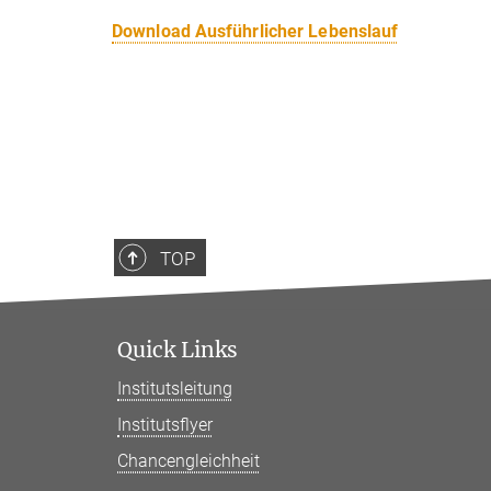
Download Ausführlicher Lebenslauf
TOP
Quick Links
Institutsleitung
Institutsflyer
Chancengleichheit