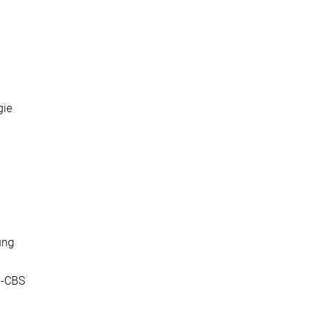
gie
ung
I-CBS