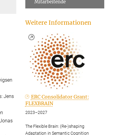
Mitarbeitende
Weitere Informationen
wigsen
s: Jens
ERC Consolidator Grant:
FLEXBRAIN
en
2023–2027
 Jonas
The Flexible Brain: (Re-)shaping
Adaptation in Semantic Cognition