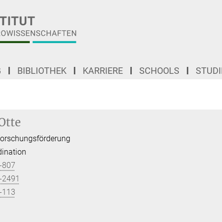
G
BIBLIOTHEK
KARRIERE
SCHOOLS
STUD
Otte
-Forschungsförderung
ination
-807
-2491
-113