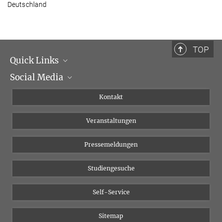
Deutschland
TOP
Quick Links
Social Media
Institutsleitung
Institutsflyer
Instagram
Kontakt
Chancengleichheit
Bluesky
Veranstaltungen
YouTube
Pressemeldungen
Studiengesuche
Self-Service
Sitemap