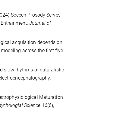
024) Speech Prosody Serves
 Entrainment.
Journal of
gical acquisition depends on
odeling across the first five
d slow rhythms of naturalistic
electroencephalography.
I
ctrophysiological Maturation
sychologial Science
16(6),