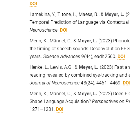
DOI
Lamekina, Y., Titone, L., Maess, B., &
Meyer, L.
(2
Temporal Prediction of Language via Contextual
Neuroscience
.
DOI
Menn, K., Männel, C., &
Meyer, L.
(2023) Phonolo
the timing of speech sounds: Deconvolution EEG m
years.
Science Advances
9(44), eadh2560.
DOI
Henke, L., Lewis, A.G., &
Meyer, L.
(2023) Fast an
reading revealed by combined eye-tracking and 
Journal of Neuroscience
43(24), 4461–4469.
DO
Menn, K., Männel, C., &
Meyer, L.
(2022) Does Ele
Shape Language Acquisition?
Perspectives on P
1271–1281.
DOI