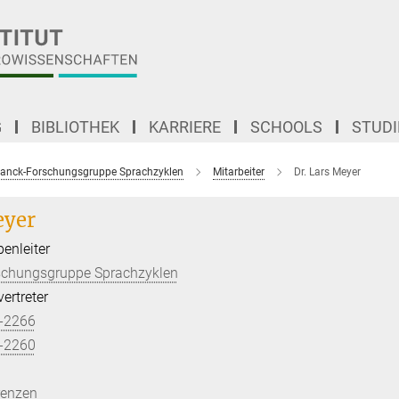
G
BIBLIOTHEK
KARRIERE
SCHOOLS
STUD
anck-Forschungsgruppe Sprachzyklen
Mitarbeiter
Dr. Lars Meyer
eyer
enleiter
schungsgruppe Sprachzyklen
ertreter
-2266
-2260
renzen