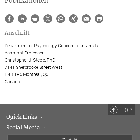
Publikationen
Anschrift
Department of Psychology Concordia University
Assistant Professor
Christopher J. Steele, PhD
7141 Sherbrooke Street West
H4B 1R6 Montreal, QC
Canada
TOP
Quick Links
Social Media
Institutsleitung
Institutsflyer
Instagram
Kontakt