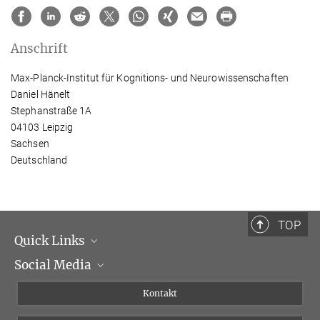
Anschrift
Max-Planck-Institut für Kognitions- und Neurowissenschaften
Daniel Hänelt
Stephanstraße 1A
04103 Leipzig
Sachsen
Deutschland
TOP
Quick Links
Social Media
Institutsleitung
Institutsflyer
Instagram
Kontakt
Chancengleichheit
Bluesky