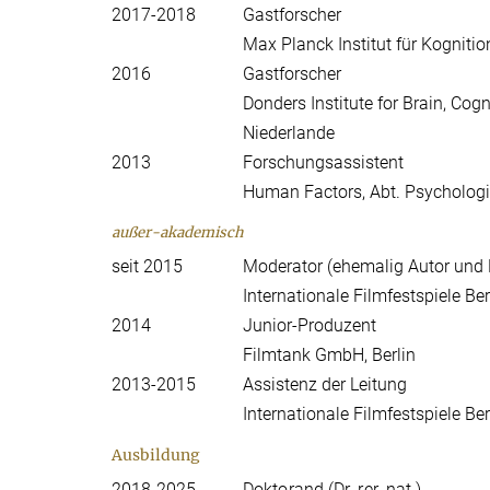
2017-2018
Gastforscher
Max Planck Institut für Kogniti
2016
Gastforscher
Donders Institute for Brain, Cog
Niederlande
2013
Forschungsassistent
Human Factors, Abt. Psychologie
außer-akademisch
seit 2015
Moderator (ehemalig Autor und 
Internationale Filmfestspiele Berl
2014
Junior-Produzent
Filmtank GmbH, Berlin
2013-2015
Assistenz der Leitung
Internationale Filmfestspiele Ber
Ausbildung
2018-2025
Doktorand (Dr. rer. nat.)