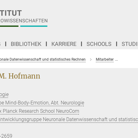
G
BIBLIOTHEK
KARRIERE
SCHOOLS
STUD
onale Datenwissenschaft und statistisches Rechnen
Mitarbeiter
Dr. Sim
 M. Hofmann
ogie
e Mind-Body-Emotion, Abt. Neurologie
ax Planck Research School NeuroCom
ntwicklungsgruppe Neuronale Datenwissenschaft und statistis
-2659