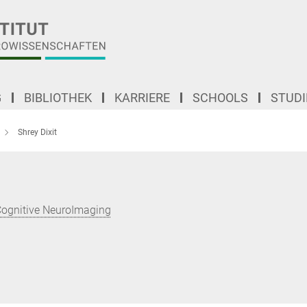
G
BIBLIOTHEK
KARRIERE
SCHOOLS
STUD
Shrey Dixit
Cognitive NeuroImaging