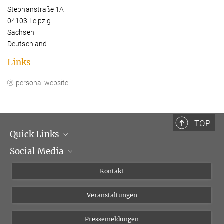
Stephanstraße 1A
04103 Leipzig
Sachsen
Deutschland
Links
personal website
TOP
Quick Links
Social Media
Institutsleitung
Institutsflyer
Instagram
Kontakt
Chancengleichheit
Bluesky
Veranstaltungen
YouTube
Pressemeldungen