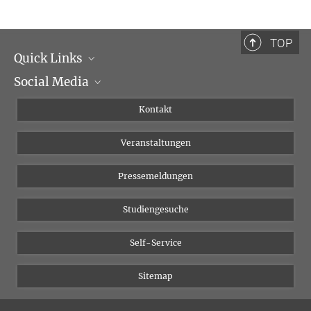
TOP
Quick Links
Social Media
Institutsleitung
Institutsflyer
Instagram
Kontakt
Chancengleichheit
Bluesky
Veranstaltungen
YouTube
Pressemeldungen
Studiengesuche
Self-Service
Sitemap