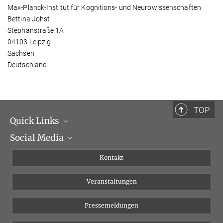
Max-Planck-Institut für Kognitions- und Neurowissenschaften
Bettina Johst
Stephanstraße 1A
04103 Leipzig
Sachsen
Deutschland
TOP
Quick Links
Social Media
Institutsleitung
Institutsflyer
Instagram
Kontakt
Chancengleichheit
Bluesky
Veranstaltungen
YouTube
Pressemeldungen