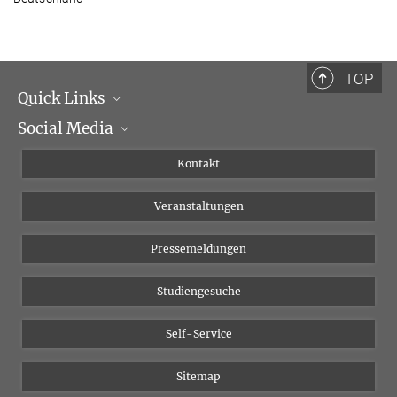
TOP
Quick Links
Social Media
Institutsleitung
Institutsflyer
Instagram
Kontakt
Chancengleichheit
Bluesky
Veranstaltungen
YouTube
Pressemeldungen
Studiengesuche
Self-Service
Sitemap