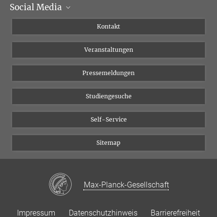
Social Media
Institutsleitung
Institutsflyer
Instagram
Kontakt
Chancengleichheit
Bluesky
Veranstaltungen
YouTube
Pressemeldungen
Studiengesuche
Self-Service
Sitemap
Max-Planck-Gesellschaft
Impressum
Datenschutzhinweis
Barrierefreiheit