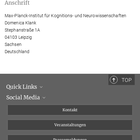
Anschrift
Max-Planck-Institut für Kognitions- und Neurowissenschaften
Domenica Klank
Stephanstraße 1A
04103 Leipzig
Sachsen
Deutschland
TOP
Quick Links
Social Media
Institutsleitung
Institutsflyer
Instagram
Kontakt
Chancengleichheit
Bluesky
Veranstaltungen
YouTube
Pressemeldungen