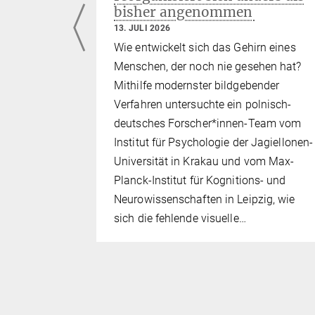
bisher angenommen
13. JULI 2026
 European
Wie entwickelt sich das Gehirn eines
gen Laurenz
Menschen, der noch nie gesehen hat?
 vom Max-
Mithilfe modernster bildgebender
s- und
Verfahren untersuchte ein polnisch-
zig, dass
deutsches Forscher*innen-Team vom
 die
Institut für Psychologie der Jagiellonen-
ich auf
Universität in Krakau und vom Max-
n
Planck-Institut für Kognitions- und
en großen
Neurowissenschaften in Leipzig, wie
als…
sich die fehlende visuelle…