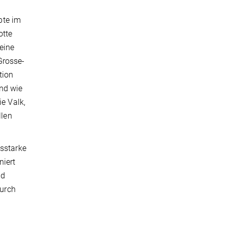
bte im
otte
leine
Grosse-
tion
und wie
ie Valk,
llen
gsstarke
niert
nd
durch