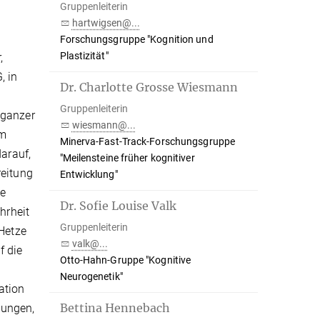
Gruppenleiterin
hartwigsen@...
Forschungsgruppe "Kognition und
Plastizität"
,
, in
Dr. Charlotte Grosse Wiesmann
Gruppenleiterin
 ganzer
wiesmann@...
um
Minerva-Fast-Track-Forschungsgruppe
darauf,
"Meilensteine früher kognitiver
reitung
Entwicklung"
he
Dr. Sofie Louise Valk
hrheit
Gruppenleiterin
 Hetze
valk@...
f die
Otto-Hahn-Gruppe "Kognitive
Neurogenetik"
ation
Bettina Hennebach
gungen,