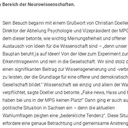
 Bereich der Neurowissenschaften.
Sein Besuch begann mit einem Grußwort von Christian Doeller
Direktor der Abteilung Psychologie und Vizepräsident der MPG
dem dieser betonte, wie wichtig Meinungsfreiheit und offener
Austausch von Ideen für die Wissenschaft sind – „denn unser
Bauplan beruht ja auf Ideen! Von der Idee zum Experiment z
Erkenntnisgewinn und rein in die Gesellschaft. Wir sind stolz 
einen signifikanten Beitrag zur Wissensgenerierung und -verb
zu leisten, der die Grundlage für eine offene und demokratisc
Gesellschaft bildet.“ Wissenschaft sei einzig und allein der Wa
verpflichtet, sagte Doeller und betonte: „Fake news, Hass und
haben bei uns in der MPG keinen Platz!“ Dann ging er auch au
politische Situation in Sachsen ein – denn die aktuellen
Wahlumfragen zeigten eine „bedenkliche Tendenz“. Diese Situ
erfordere eine genaue Betrachtung und gemeinsame Anstren