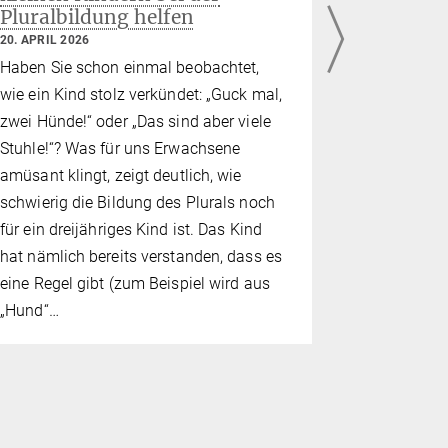
Pluralbildung helfen
Erkenntn
Stimmun
20. APRIL 2026
2. FEBRUAR 
Haben Sie schon einmal beobachtet,
Depressive
wie ein Kind stolz verkündet: „Guck mal,
werden, Sc
zwei Hünde!“ oder „Das sind aber viele
Angstzustä
Stuhle!“? Was für uns Erwachsene
den Alltag
amüsant klingt, zeigt deutlich, wie
können – a
schwierig die Bildung des Plurals noch
prämenstru
für ein dreijähriges Kind ist. Das Kind
(PMDS), ei
hat nämlich bereits verstanden, dass es
Leidensdruc
eine Regel gibt (zum Beispiel wird aus
„Hund“…