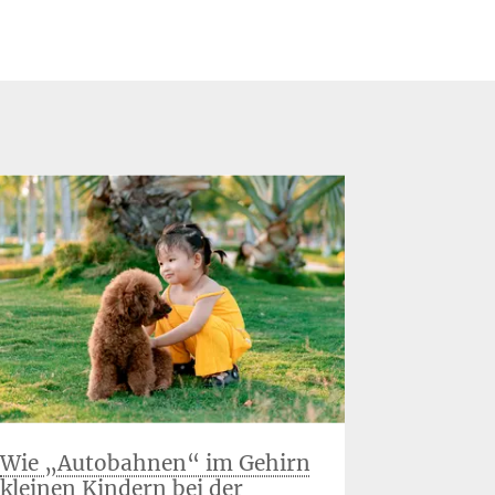
Wie „Autobahnen“ im Gehirn
Wenn der
kleinen Kindern bei der
Stressh