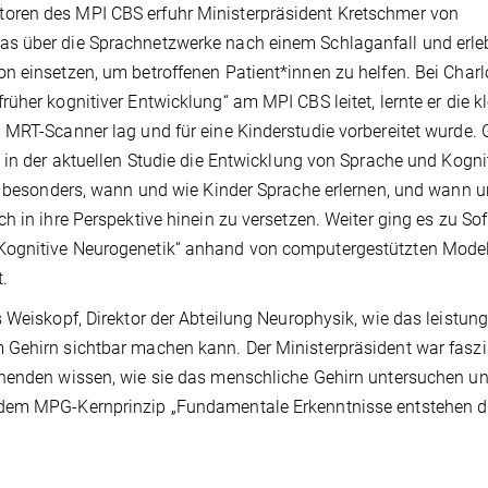
oren des MPI CBS erfuhr Ministerpräsident Kretschmer von
as über die Sprachnetzwerke nach einem Schlaganfall und erle
n einsetzen, um betroffenen Patient*innen zu helfen. Bei Charl
üher kognitiver Entwicklung“ am MPI CBS leitet, lernte er die k
 MRT-Scanner lag und für eine Kinderstudie vorbereitet wurde. 
 in der aktuellen Studie die Entwicklung von Sprache und Kogni
en besonders, wann und wie Kinder Sprache erlernen, und wann 
 in ihre Perspektive hinein zu versetzen. Weiter ging es zu Sof
Kognitive Neurogenetik“ anhand von computergestützten Mode
.
 Weiskopf, Direktor der Abteilung Neurophysik, wie das leistun
Gehirn sichtbar machen kann. Der Ministerpräsident war faszi
chenden wissen, wie sie das menschliche Gehirn untersuchen u
 dem MPG-Kernprinzip „Fundamentale Erkenntnisse entstehen 