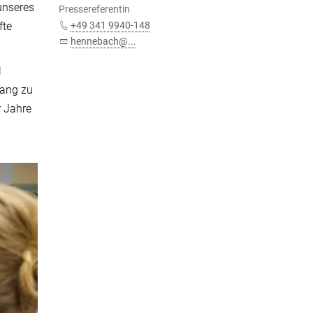
unseres
Pressereferentin
fte
+49 341 9940-148
hennebach@...
l
gang zu
r Jahre