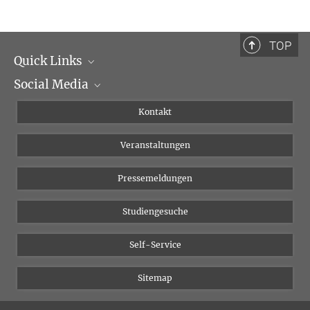
Richard Gast
Ehemaliger Mitarbeiter
+49 341 9940-2287
TOP
Quick Links
Social Media
Institutsleitung
Institutsflyer
Instagram
Kontakt
Chancengleichheit
Bluesky
Veranstaltungen
YouTube
Pressemeldungen
Studiengesuche
Self-Service
Sitemap