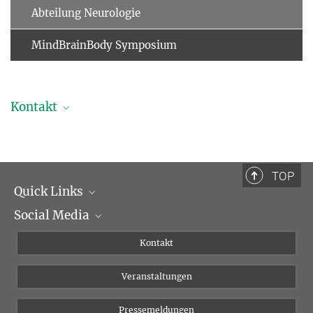
Abteilung Neurologie
MindBrainBody Symposium
Kontakt
Dr. Anahit Babayan
Wissenschaftliche Assistentin
+49 341 9940-2496
TOP
+49 341 9940-2221
Quick Links
babayan@...
Social Media
Institutsleitung
Institutsflyer
Instagram
Kontakt
Chancengleichheit
Bluesky
Veranstaltungen
YouTube
Pressemeldungen