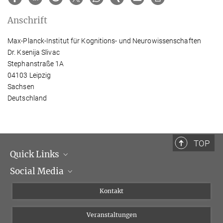
Anschrift
Max-Planck-Institut für Kognitions- und Neurowissenschaften
Dr. Ksenija Slivac
Stephanstraße 1A
04103 Leipzig
Sachsen
Deutschland
TOP
Quick Links
Social Media
Institutsleitung
Institutsflyer
Instagram
Kontakt
Chancengleichheit
Bluesky
Veranstaltungen
YouTube